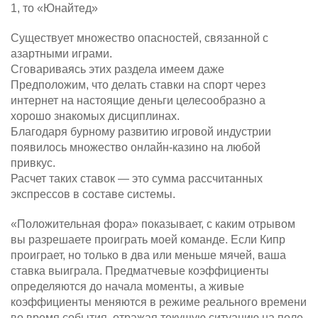
1, то «Юнайтед»
Существует множество опасностей, связанной с
азартными играми.
Сговариваясь этих раздела имеем даже
Предположим, что делать ставки на спорт через
интернет на настоящие деньги целесообразно а
хорошо знакомых дисциплинах.
Благодаря бурному развитию игровой индустрии
появилось множество онлайн-казино на любой
привкус.
Расчет таких ставок — это сумма рассчитанных
экспрессов в составе системы.
«Положительная фора» показывает, с каким отрывом
вы разрешаете проиграть моей команде. Если Кипр
проиграет, но только в два или меньше мячей, ваша
ставка выиграла. Предматчевые коэффициенты
определяются до начала моменты, а живые
коэффициенты меняются в режиме реального времени
во время события, отражая текущую ситуацию на поле.