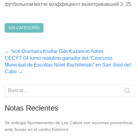
футбольном матче коэффициент выветривавшей 3. 25.
SIN CATEGORÍA
Post
←
“kral Oranlarla Krallar Gibi Kazancın Adres
CECYT 04 turno matutino ganador del “Concurso
navigation
Municipal de Escoltas Nivel Bachillerato” en San José del
Cabo
→
Notas Recientes
Se anticipa Ayuntamiento de Los Cabos con acciones preventivas
ante lluvias en el centro histórico