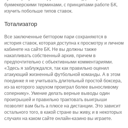
букмекерскими терминами, с принципами работе БК,
изучить побольше типов ставок.
Тотализатор
Все заключенные беттором пари сохраняются в
история ставок, которая доступна к просмотру и личном
кабинете на сайте БК. Не вы должны также
накапливать собственный архив, причем в
предпочтительно с объективными комментариями.
«Здесь я заблуждался, так как правильно оценил
атакующий жизненный футбольной команды. А в этом
поединке я не учитывать длительный простой боксера,
из-за которого зарухом проиграл более выносливому
сопернику». Умение делать верные выводы один
проигрышей и правильно трактовать выигрыши
позволят вам быть а плюсе на дистанции. Это зависит
остального того, в какой стране вы живу, и в некоторых
случаях на каком сайте онлайн-казино вы играете.