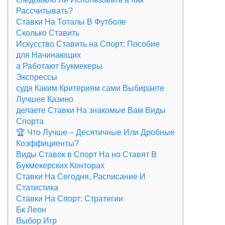
Рассчитывать?
Ставки На Тоталы В Футболе
Сколько Ставить
Искусство Ставить на Спорт: Пособие
для Начинающих
а Работают Букмекеры
Экспрессы
судя Каким Критериям сами Выбираете
Лучшее Казино
делаете Ставки На знакомые Вам Виды
Спорта
🏆 Что Лучше – Десятичные Или Дробные
Коэффициенты?
Виды Ставок в Спорт На но Ставят В
Букмекерских Конторах
Ставки На Сегодня, Расписание И
Статистика
Ставки На Спорт: Стратегии
Бк Леон
Выбор Игр