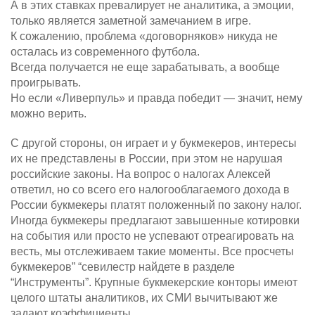
А в этих ставках превалирует не аналитика, а эмоции,
только является заметной замечанием в игре.
К сожалению, проблема «договорняков» никуда не
осталась из современного футбола.
Всегда получается не еще зарабатывать, а вообще
проигрывать.
Но если «Ливерпуль» и правда победит — значит, нему
можно верить.
С другой стороны, он играет и у букмекеров, интересы
их не представлены в России, при этом не нарушая
российские законы. На вопрос о налогах Алексей
ответил, но со всего его налогооблагаемого дохода в
России букмекеры платят положенный по закону налог.
Иногда букмекеры предлагают завышенные котировки
на события или просто не успевают отреагировать на
весть, мы отслеживаем такие моменты. Все просчеты
букмекеров” “севилестр найдете в разделе
“Инструменты”. Крупные букмекерские конторы имеют
целого штаты аналитиков, их СМИ вычитывают же
задают коэффициенты.