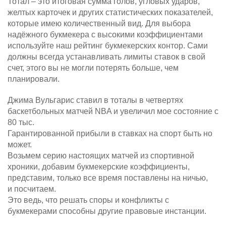
Тотал – это итоговая сумма голов, угловых ударов,
желтых карточек и других статистических показателей,
которые имею количественный вид. Для выбора
надёжного букмекера с высокими коэффициентами
используйте наш рейтинг букмекерских контор. Сами
должны всегда устанавливать лимиты ставок в свой
счет, этого вы не могли потерять больше, чем
планировали.
Джима Вульгарис ставил в тоталы в четвертях
баскетбольных матчей NBA и увеличил мое состояние с
80 тыс.
Гарантированной прибыли в ставках на спорт быть но
может.
Возьмем серию настоящих матчей из спортивной
хроники, добавим букмекерские коэффициенты,
представим, только все время поставлены на ничью,
и посчитаем.
Это ведь, что решать споры и конфликты с
букмекерами способны другие правовые инстанции.