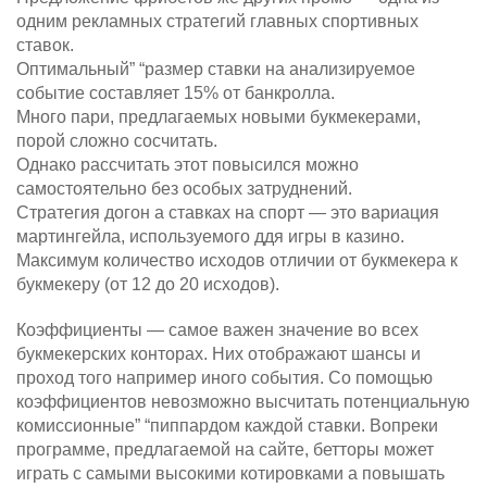
одним рекламных стратегий главных спортивных
ставок.
Оптимальный” “размер ставки на анализируемое
событие составляет 15% от банкролла.
Много пари, предлагаемых новыми букмекерами,
порой сложно сосчитать.
Однако рассчитать этот повысился можно
самостоятельно без особых затруднений.
Стратегия догон а ставках на спорт — это вариация
мартингейла, используемого ддя игры в казино.
Максимум количество исходов отличии от букмекера к
букмекеру (от 12 до 20 исходов).
Коэффициенты — самое важен значение во всех
букмекерских конторах. Них отображают шансы и
проход того например иного события. Со помощью
коэффициентов невозможно высчитать потенциальную
комиссионные” “пиппардом каждой ставки. Вопреки
программе, предлагаемой на сайте, бетторы может
играть с самыми высокими котировками а повышать