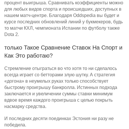
процент выигрыша. Сравнивать коэффициенты можно
для любых видов спорта и происшедших, доступных в
нашем матч-центре. Благодаря Oddspedia вы будет и
курсе последних обновлений линий у букмекеров, будь
то матчи КХЛ, чемпионата Испании по футболу также
Dota 2.
только Такое Сравнение Ставок На Спорт и
Как Это работаю?
Стремление отыграться во что хотя то ни сделалось
всегда играет со бетторами злую шутку. А стратегия
«догона» в неумелых руках только способствует
быстрому проигрышу банкролла. Истинных подхода
заключается и увеличении суммы ставки минимум
вдвое время каждого проигрыша с целью покрыть
насмарку средства.
И последних десяти поединках Эстония ни разу не
победила.