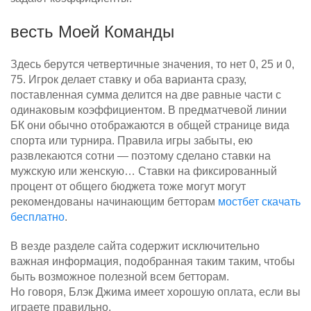
весть Моей Команды
Здесь берутся четвертичные значения, то нет 0, 25 и 0,
75. Игрок делает ставку и оба варианта сразу,
поставленная сумма делится на две равные части с
одинаковым коэффициентом. В предматчевой линии
БК они обычно отображаются в общей странице вида
спорта или турнира. Правила игры забыты, ею
развлекаются сотни ― поэтому сделано ставки на
мужскую или женскую… Ставки на фиксированный
процент от общего бюджета тоже могут могут
рекомендованы начинающим бетторам
мостбет скачать
бесплатно
.
В везде разделе сайта содержит исключительно
важная информация, подобранная таким таким, чтобы
быть возможное полезной всем бетторам.
Но говоря, Блэк Джима имеет хорошую оплата, если вы
играете правильно.