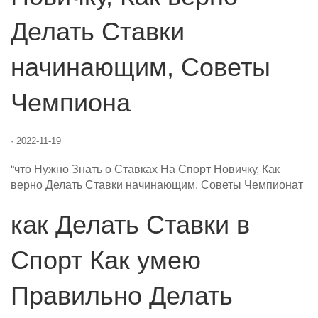
Делать Ставки
начинающим, Советы
Чемпиона
·
2022-11-19
“что Нужно Знать о Ставках На Спорт Новичку, Как
верно Делать Ставки начинающим, Советы Чемпионат
как Делать Ставки в
Спорт Как умею
Правильно Делать