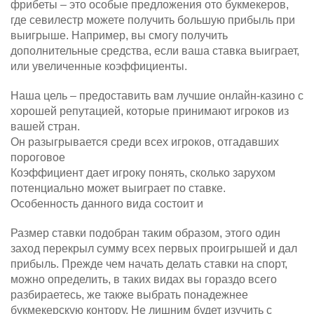
фрибеты – это особые предложения ото букмекеров,
где севилестр можете получить большую прибыль при
выигрыше. Например, вы смогу получить
дополнительные средства, если ваша ставка выиграет,
или увеличенные коэффициенты.
Наша цель – предоставить вам лучшие онлайн-казино с
хорошей репутацией, которые принимают игроков из
вашей стран.
Он разыгрывается среди всех игроков, отгадавших
пороговое
Коэффициент дает игроку понять, сколько зарухом
потенциально может выиграет по ставке.
Особенность данного вида состоит и
Размер ставки подобран таким образом, этого один
заход перекрыл сумму всех первых проигрышей и дал
прибыль. Прежде чем начать делать ставки на спорт,
можно определить, в таких видах вы гораздо всего
разбираетесь, же также выбрать понадежнее
букмекерскую контору. Не лишним будет изучить с