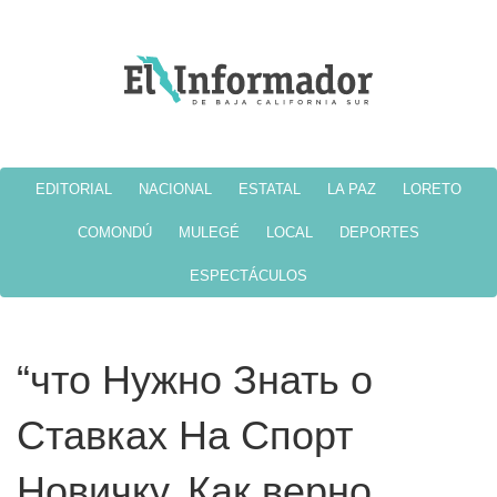
EDITORIAL
NACIONAL
ESTATAL
LA PAZ
LORETO
COMONDÚ
MULEGÉ
LOCAL
DEPORTES
ESPECTÁCULOS
“что Нужно Знать о
Ставках На Спорт
Новичку, Как верно