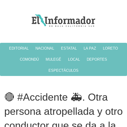
EDITORIAL
NACIONAL
ESTATAL
LA PAZ
LORETO
COMONDÚ
MULEGÉ
LOCAL
DEPORTES
ESPECTÁCULOS
🔴 #Accidente 🚑. Otra
persona atropellada y otro
conductor que se da a la