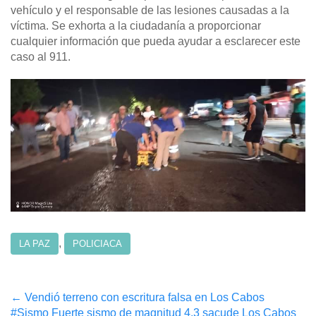
vehículo y el responsable de las lesiones causadas a la
víctima. Se exhorta a la ciudadanía a proporcionar
cualquier información que pueda ayudar a esclarecer este
caso al 911.
,
LA PAZ
POLICIACA
Post
←
Vendió terreno con escritura falsa en Los Cabos
#Sismo Fuerte sismo de magnitud 4.3 sacude Los Cabos