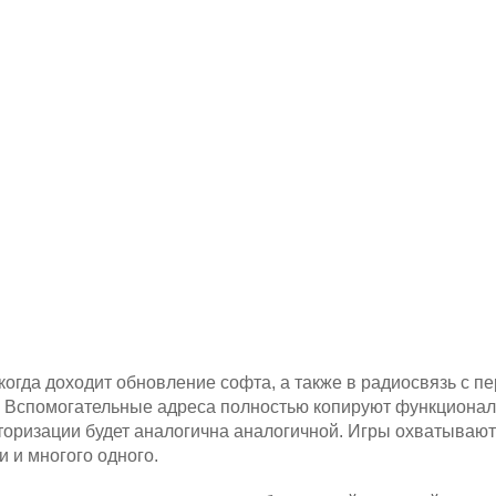
огда доходит обновление софта, а также в радиосвязь с пе
й. Вспомогательные адреса полностью копируют функционал
вторизации будет аналогична аналогичной. Игры охватываю
 и многого одного.