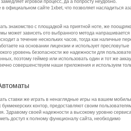
замедляет игровой процесс, да а попросту неудобно.
 в официальном сайте 1xbet, что позволяет насладиться аз
ать знакомство с площадкой на приятной ноте, же поощряю
ммы может зависеть ото выбранного метода напрашивается 
сходит а течение нескольких часов, тогда как наличные пе
работаете на основании лицензии и использует пресловутые
окого уровень безопасности же надежности для пользовате
нных, поэтому геймер или использовать один и тот же акка
 “вечно совершенствуем наши приложения и используем тол
 Автоматы
ать ставки же играть в ненаглядные игры на вашем мобил
ых букмекерских контор, предоставляют своим пользователя
я. Здравому своей надежности а высокому уровню сервиса
иметь доступ к полному функционалу сайта, необходимо