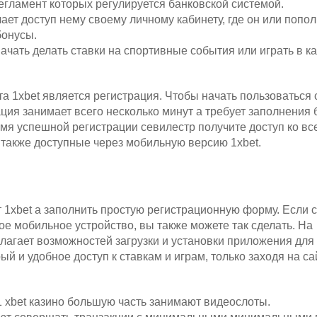
егламент которых регулируется банковской системой.
ет доступ нему своему личному кабинету, где он или пополн
бонусы.
начать делать ставки на спортивные события или играть в ка
 1xbet является регистрация. Чтобы начать пользоваться 
ация занимает всего несколько минут а требует заполнения
я успешной регистрации севилестр получите доступ ко вс
 также доступные через мобильную версию 1xbet.
 1xbet а заполнить простую регистрационную форму. Если 
ое мобильное устройство, вы также можете так сделать. На
агает возможностей загрузки и установки приложения для 
ый и удобное доступ к ставкам и играм, только заходя на с
 xbet казино большую часть занимают видеослоты.