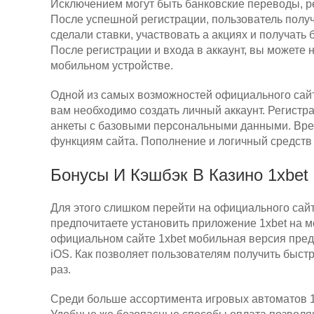
Исключением могут быть банковские переводы, р
После успешной регистрации, пользователь получа
сделали ставки, участвовать а акциях и получать 
После регистрации и входа в аккаунт, вы можете 
мобильном устройстве.
Одной из самых возможностей официального сайта
вам необходимо создать личный аккаунт. Регистр
анкеты с базовыми персональными данными. Врем
функциям сайта. Пополнение и логичный средств
Бонусы И Кэшбэк В Казино 1xbet
Для этого слишком перейти на официального сайт
предпочитаете установить приложение 1xbet на м
официальном сайте 1xbet мобильная версия предл
iOS. Как позволяет пользователям получить быстр
раз.
Среди больше ассортимента игровых автоматов 1