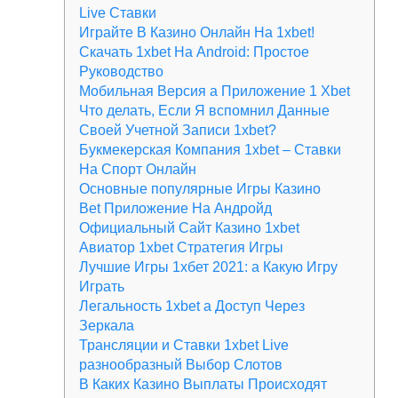
Live Ставки
Играйте В Казино Онлайн На 1xbet!
Скачать 1xbet На Android: Простое
Руководство
Мобильная Версия а Приложение 1 Хbet
Что делать, Если Я вспомнил Данные
Своей Учетной Записи 1xbet?
Букмекерская Компания 1xbet – Ставки
На Спорт Онлайн
Основные популярные Игры Казино
Bet Приложение На Андройд
Официальный Сайт Казино 1xbet
Авиатор 1xbet Стратегия Игры
Лучшие Игры 1хбет 2021: а Какую Игру
Играть
Легальность 1xbet а Доступ Через
Зеркала
Трансляции и Ставки 1xbet Live
разнообразный Выбор Слотов
В Каких Казино Выплаты Происходят