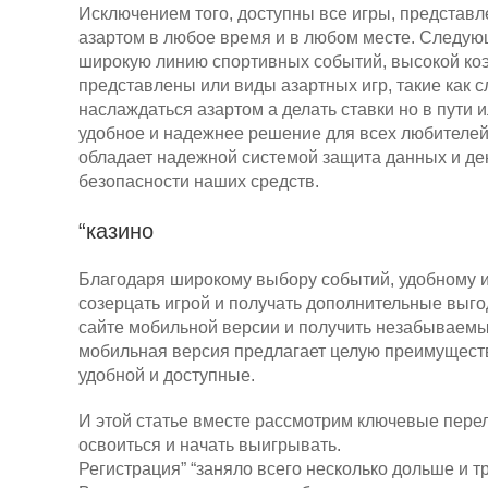
Исключением того, доступны все игры, представл
азартом в любое время и в любом месте. Следую
широкую линию спортивных событий, высокой коэ
представлены или виды азартных игр, такие как с
наслаждаться азартом а делать ставки но в пути 
удобное и надежнее решение для всех любителей
обладает надежной системой защита данных и де
безопасности наших средств.
“казино
Благодаря широкому выбору событий, удобному 
созерцать игрой и получать дополнительные выго
сайте мобильной версии и получить незабываемы
мобильная версия предлагает целую преимуществ
удобной и доступные.
И этой статье вместе рассмотрим ключевые пере
освоиться и начать выигрывать.
Регистрация” “заняло всего несколько дольше и 