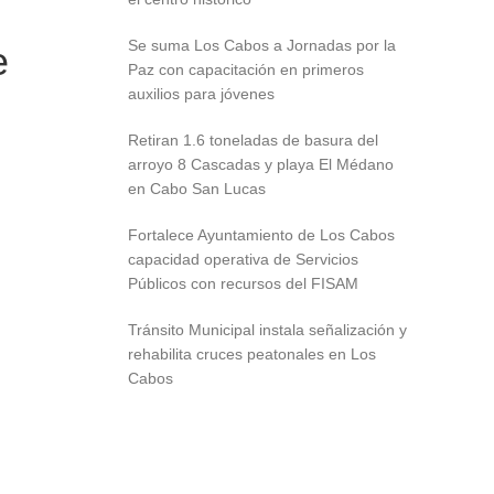
Se suma Los Cabos a Jornadas por la
е
Paz con capacitación en primeros
auxilios para jóvenes
Retiran 1.6 toneladas de basura del
arroyo 8 Cascadas y playa El Médano
en Cabo San Lucas
Fortalece Ayuntamiento de Los Cabos
capacidad operativa de Servicios
Públicos con recursos del FISAM
Tránsito Municipal instala señalización y
rehabilita cruces peatonales en Los
Cabos