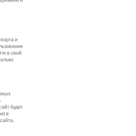
времени и
спорта и
ользования
ти в свой
колько
азных
ь
сайт будет
et в
сайта,