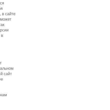
ься
бя
 в сайте
 может
так
ерсии
 в
т
иальном
й сайт
ее
окам