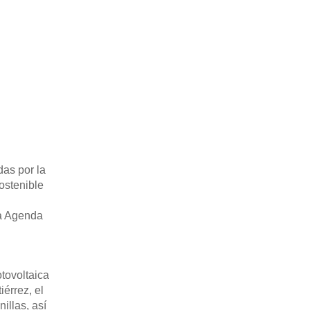
as por la
ostenible
la Agenda
tovoltaica
érrez, el
illas, así