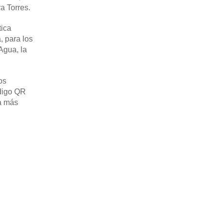
a Torres.
tica
, para los
Agua, la
os
ódigo QR
a más