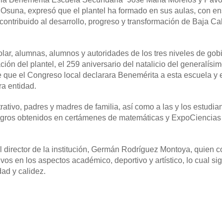
a Osuna, expresó que el plantel ha formado en sus aulas, con 
ontribuido al desarrollo, progreso y transformación de Baja Cal
olar, alumnas, alumnos y autoridades de los tres niveles de gob
ción del plantel, el 259 aniversario del natalicio del generalísi
e que el Congreso local declarara Benemérita a esta escuela y 
ra entidad.
tivo, padres y madres de familia, así como a las y los estudia
 logros obtenidos en certámenes de matemáticas y ExpoCiencias 
el director de la institución, Germán Rodríguez Montoya, quien c
os en los aspectos académico, deportivo y artístico, lo cual sig
ad y calidez.