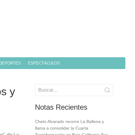
DEPORTES
ESPECTÁCULOS
os y
Notas Recientes
Cheto Alvarado recorre La Ballena y
llama a consolidar la Cuarta
n”, de La
Transformación en Baja California Sur