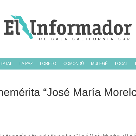
TATAL
LA PAZ
LORETO
COMONDÚ
MULEGÉ
LOCAL
enemérita “José María Morel
e la Benemérita Escuela Secundaria “José María Morelos y Pavó