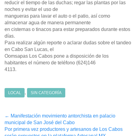
reducir el tiempo de las duchas; regar las plantas por las
noches y evitar el uso de
mangueras para lavar el auto o el patio, así como
almacenar agua de manera permanente
en cisternas o tinacos para estar preparados durante estos
días.
Para realizar algún reporte o aclarar dudas sobre el tandeo
en Cabo San Lucas, el
Oomsapas Los Cabos pone a disposición de los
habitantes el número de teléfono (624)146
4113.
,
LOCAL
SIN CATEGORÍA
Post
←
Manifestación movimiento antorchista en palacio
municipal de San José del Cabo
navigation
Por primera vez productores y artesanos de Los Cabos
serán expuestos en la plataforma Artesanal MX
→