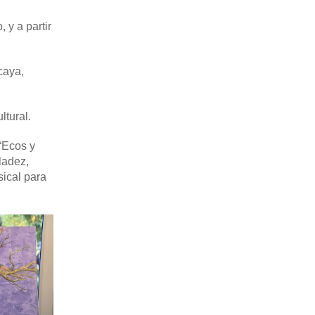
 y a partir
caya,
ltural.
“Ecos y
ladez,
sical para