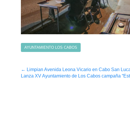
AYUNTAMIENTO LOS CABOS
Post
←
Limpian Avenida Leona Vicario en Cabo San Lucas
Lanza XV Ayuntamiento de Los Cabos campaña “Estoy
navigation