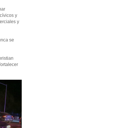
nar
cívicos y
erciales y
unca se
ristian
ortalecer