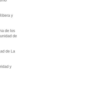
ítimo
Ribera y
na de los
munidad de
dad de La
ridad y