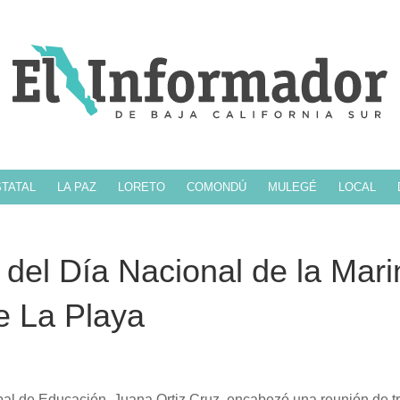
TATAL
LA PAZ
LORETO
COMONDÚ
MULEGÉ
LOCAL
del Día Nacional de la Mari
e La Playa
ipal de Educación, Juana Ortiz Cruz, encabezó una reunión de t