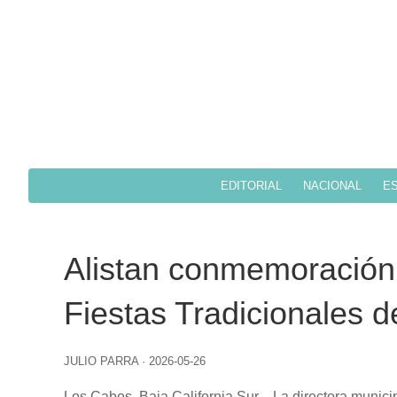
EDITORIAL
NACIONAL
ES
Alistan conmemoración 
Fiestas Tradicionales d
JULIO PARRA
·
2026-05-26
Los Cabos, Baja California Sur
.– La directora munic