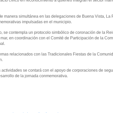
l acto cívico en reconocimiento a quienes integran el sector mar
 de manera simultánea en las delegaciones de Buena Vista, La 
emorativas impulsadas en el municipio.
, se contempla un protocolo simbólico de coronación de la Rei
l mar, en coordinación con el Comité de Participación de la Co
al.
temas relacionados con las Tradicionales Fiestas de la Comuni
n.
s actividades se contará con el apoyo de corporaciones de segu
esarrollo de la jornada conmemorativa.