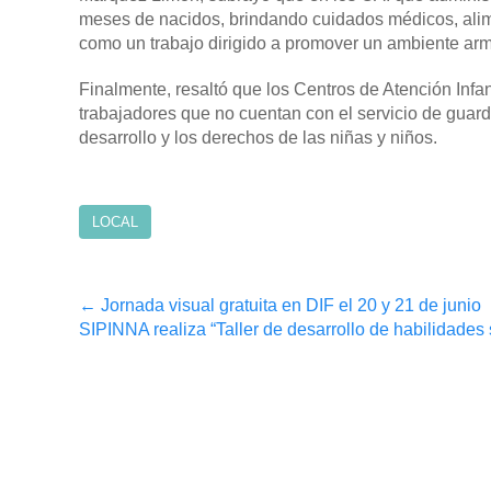
meses de nacidos, brindando cuidados médicos, alime
como un trabajo dirigido a promover un ambiente armó
Finalmente, resaltó que los Centros de Atención Infan
trabajadores que no cuentan con el servicio de guar
desarrollo y los derechos de las niñas y niños.
LOCAL
Post
←
Jornada visual gratuita en DIF el 20 y 21 de junio
SIPINNA realiza “Taller de desarrollo de habilidade
navigation