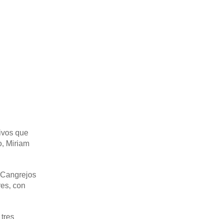
tivos que
o, Miriam
 Cangrejos
res, con
tres