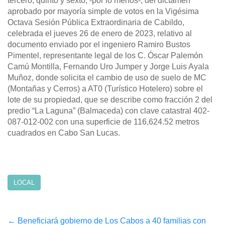
tercero, quinto y sexto, -por lo menos-, del dictamen
aprobado por mayoría simple de votos en la Vigésima
Octava Sesión Pública Extraordinaria de Cabildo,
celebrada el jueves 26 de enero de 2023, relativo al
documento enviado por el ingeniero Ramiro Bustos
Pimentel, representante legal de los C. Óscar Palemón
Camú Montilla, Fernando Uro Jumper y Jorge Luis Ayala
Muñoz, donde solicita el cambio de uso de suelo de MC
(Montañas y Cerros) a AT0 (Turístico Hotelero) sobre el
lote de su propiedad, que se describe como fracción 2 del
predio “La Laguna” (Balmaceda) con clave catastral 402-
087-012-002 con una superficie de 116,624.52 metros
cuadrados en Cabo San Lucas.
LOCAL
Post
←
Beneficiará gobierno de Los Cabos a 40 familias con