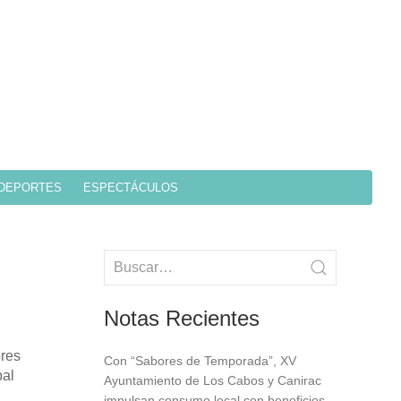
DEPORTES
ESPECTÁCULOS
Notas Recientes
ores
Con “Sabores de Temporada”, XV
pal
Ayuntamiento de Los Cabos y Canirac
impulsan consumo local con beneficios