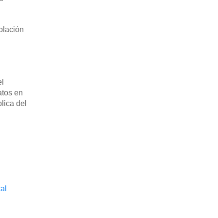
blación
el
atos en
lica del
al