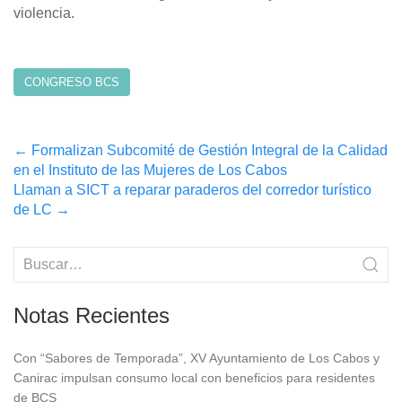
violencia.
CONGRESO BCS
Post
←
Formalizan Subcomité de Gestión Integral de la Calidad
en el Instituto de las Mujeres de Los Cabos
navigation
Llaman a SICT a reparar paraderos del corredor turístico
de LC
→
Notas Recientes
Con “Sabores de Temporada”, XV Ayuntamiento de Los Cabos y
Canirac impulsan consumo local con beneficios para residentes
de BCS