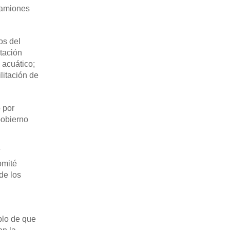
camiones
os del
tación
 acuático;
litación de
 por
Gobierno
V
omité
de los
plo de que