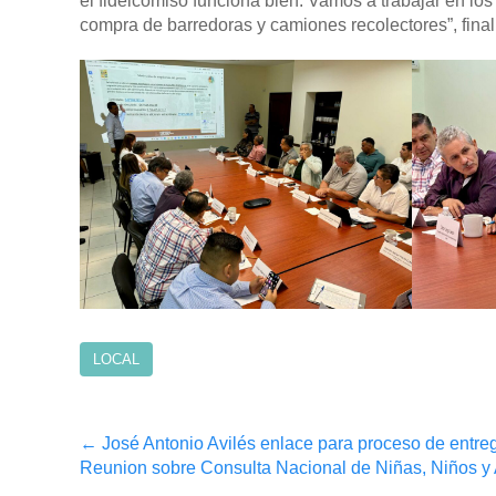
el fideicomiso funciona bien. Vamos a trabajar en los
compra de barredoras y camiones recolectores”, fina
LOCAL
Post
←
José Antonio Avilés enlace para proceso de entre
Reunion sobre Consulta Nacional de Niñas, Niños 
navigation