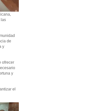
icana,
 las
comunidad
ncia de
a y
e ofrecer
necesario
ortuna y
ntizar el