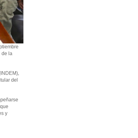
eptiembre
 de la
 (INDEM),
tular del
empeñarse
 que
es y