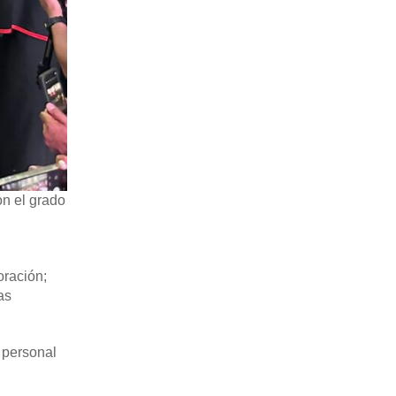
n el grado
oración;
as
y personal