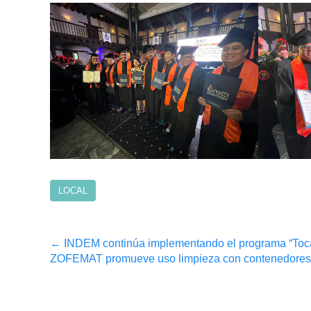
LOCAL
Post
←
INDEM continúa implementando el programa “To
ZOFEMAT promueve uso limpieza con contenedores 
navigation