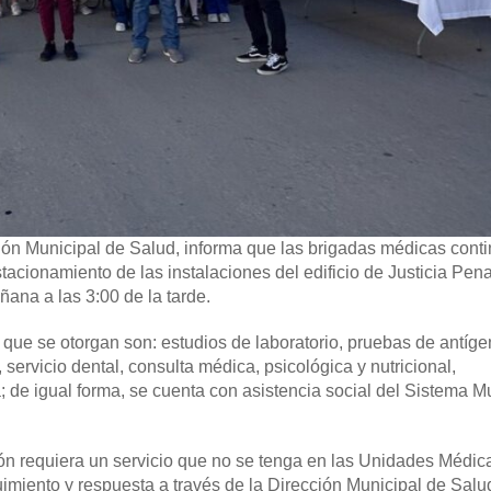
ón Municipal de Salud, informa que las brigadas médicas cont
tacionamiento de las instalaciones del edificio de Justicia Pen
ñana a las 3:00 de la tarde.
s que se otorgan son: estudios de laboratorio, pruebas de antíg
ervicio dental, consulta médica, psicológica y nutricional,
; de igual forma, se cuenta con asistencia social del Sistema M
ón requiera un servicio que no se tenga en las Unidades Médic
uimiento y respuesta a través de la Dirección Municipal de Salu