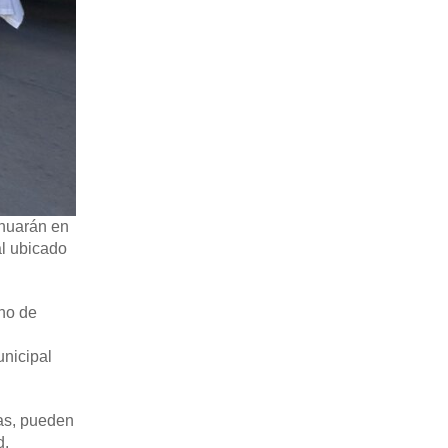
inuarán en
al ubicado
eno de
unicipal
as, pueden
d.