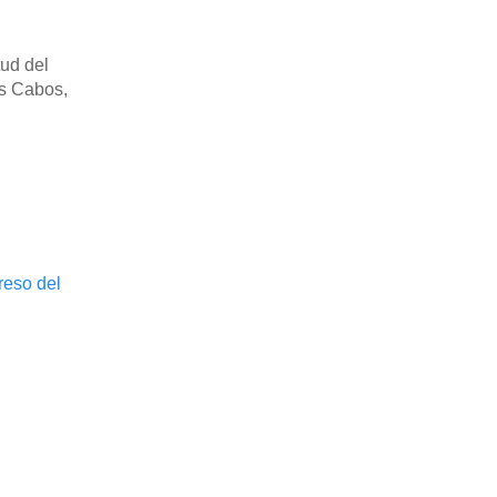
tud del
os Cabos,
reso del