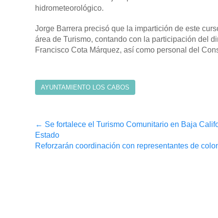
hidrometeorológico.
Jorge Barrera precisó que la impartición de este curs
área de Turismo, contando con la participación del d
Francisco Cota Márquez, así como personal del Con
AYUNTAMIENTO LOS CABOS
Post
←
Se fortalece el Turismo Comunitario en Baja Califo
Estado
navigation
Reforzarán coordinación con representantes de col