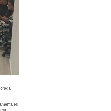
de
porada
damentales
ómeno