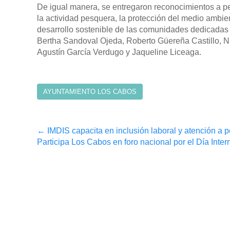
De igual manera, se entregaron reconocimientos a per
la actividad pesquera, la protección del medio ambie
desarrollo sostenible de las comunidades dedicadas
Bertha Sandoval Ojeda, Roberto Güereña Castillo, Ni
Agustín García Verdugo y Jaqueline Liceaga.
AYUNTAMIENTO LOS CABOS
Post
←
IMDIS capacita en inclusión laboral y atención a
Participa Los Cabos en foro nacional por el Día Inte
navigation