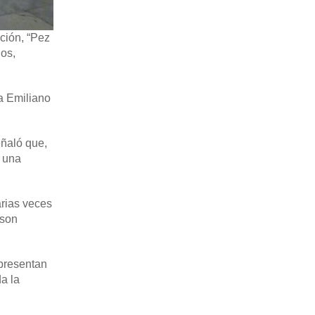
ción, “Pez
dos,
ra Emiliano
eñaló que,
a una
arias veces
 son
epresentan
a la