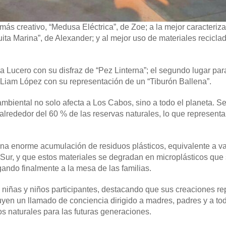
más creativo, “Medusa Eléctrica”, de Zoe; a la mejor caracteriza
ita Marina”, de Alexander; y al mejor uso de materiales recicla
na Lucero con su disfraz de “Pez Linterna”; el segundo lugar pa
a Liam López con su representación de un “Tiburón Ballena”.
mbiental no solo afecta a Los Cabos, sino a todo el planeta. S
rededor del 60 % de las reservas naturales, lo que represent
una enorme acumulación de residuos plásticos, equivalente a v
ia Sur, y que estos materiales se degradan en microplásticos que
gando finalmente a la mesa de las familias.
as niñas y niños participantes, destacando que sus creaciones r
yen un llamado de conciencia dirigido a madres, padres y a tod
os naturales para las futuras generaciones.