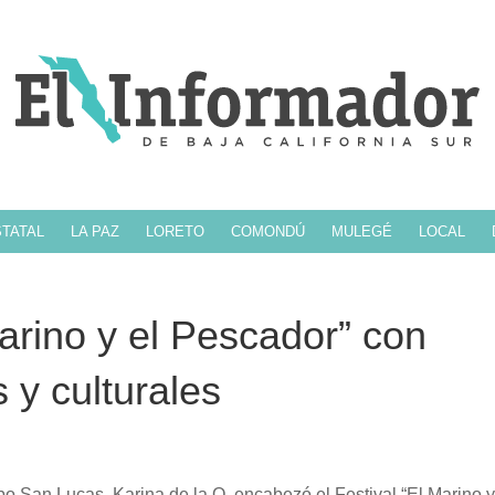
TATAL
LA PAZ
LORETO
COMONDÚ
MULEGÉ
LOCAL
arino y el Pescador” con
 y culturales
 San Lucas, Karina de la O, encabezó el Festival “El Marino y