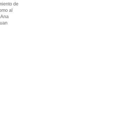
miento de
como al
, Ana
Juan