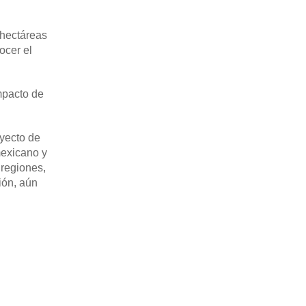
 hectáreas
ocer el
mpacto de
oyecto de
mexicano y
 regiones,
ión, aún