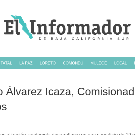
TATAL
LA PAZ
LORETO
COMONDÚ
MULEGÉ
LOCAL
o Álvarez Icaza, Comisiona
os
socialización, contempla desarrollarse en una superficie de 19 