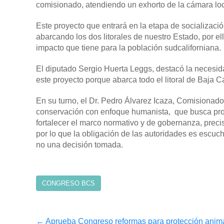
comisionado, atendiendo un exhorto de la cámara loc
Este proyecto que entrará en la etapa de socializaci
abarcando los dos litorales de nuestro Estado, por ell
impacto que tiene para la población sudcaliforniana.
El diputado Sergio Huerta Leggs, destacó la necesida
este proyecto porque abarca todo el litoral de Baja Ca
En su turno, el Dr. Pedro Álvarez Icaza, Comisionad
conservación con enfoque humanista, que busca prot
fortalecer el marco normativo y de gobernanza, preci
por lo que la obligación de las autoridades es escuc
no una decisión tomada.
CONGRESO BCS
Post
←
Aprueba Congreso reformas para protección anim