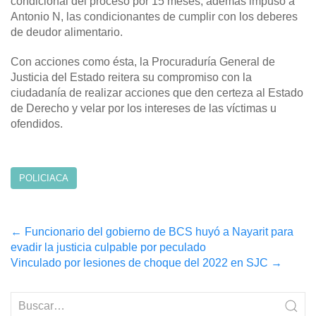
condicional del proceso por 15 meses, además impuso a
Antonio N, las condicionantes de cumplir con los deberes
de deudor alimentario.
Con acciones como ésta, la Procuraduría General de
Justicia del Estado reitera su compromiso con la
ciudadanía de realizar acciones que den certeza al Estado
de Derecho y velar por los intereses de las víctimas u
ofendidos.
POLICIACA
Post
←
Funcionario del gobierno de BCS huyó a Nayarit para
evadir la justicia culpable por peculado
navigation
Vinculado por lesiones de choque del 2022 en SJC
→