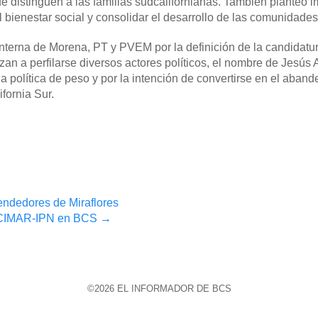
que distinguen a las familias sudcalifornianas. También planteó 
 bienestar social y consolidar el desarrollo de las comunidades
interna de Morena, PT y PVEM por la definición de la candidatur
n a perfilarse diversos actores políticos, el nombre de Jesús 
política de peso y por la intención de convertirse en el aband
fornia Sur.
endedores de Miraflores
CICIMAR-IPN en BCS
→
©2026 EL INFORMADOR DE BCS