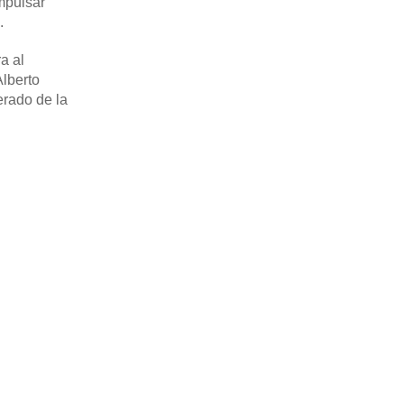
impulsar
.
a al
Alberto
erado de la