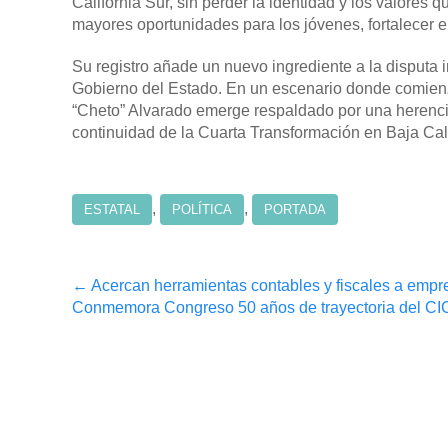
California Sur, sin perder la identidad y los valores 
mayores oportunidades para los jóvenes, fortalecer el
Su registro añade un nuevo ingrediente a la disputa 
Gobierno del Estado. En un escenario donde comienza
“Cheto” Alvarado emerge respaldado por una herencia 
continuidad de la Cuarta Transformación en Baja Cali
,
,
ESTATAL
POLÍTICA
PORTADA
Post
←
Acercan herramientas contables y fiscales a empr
Conmemora Congreso 50 años de trayectoria del 
navigation