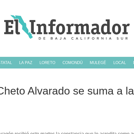
TATAL
LA PAZ
LORETO
COMONDÚ
MULEGÉ
LOCAL
 Cheto Alvarado se suma a la
ragón recibió este martes la constancia que lo acredita como a