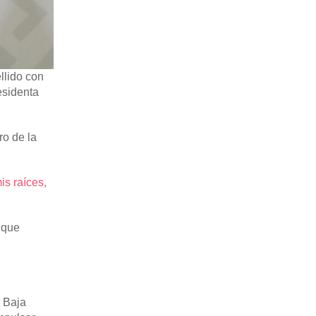
llido con
esidenta
ro de la
is raíces,
 que
e Baja