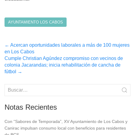
AYUNTAMIENTO LOS CABOS
Post
←
Acercan oportunidades laborales a más de 100 mujeres
en Los Cabos
navigation
Cumple Christian Agúndez compromiso con vecinos de
colonia Jacarandas; inicia rehabilitación de cancha de
fútbol
→
Notas Recientes
Con “Sabores de Temporada”, XV Ayuntamiento de Los Cabos y
Canirac impulsan consumo local con beneficios para residentes
de BCS