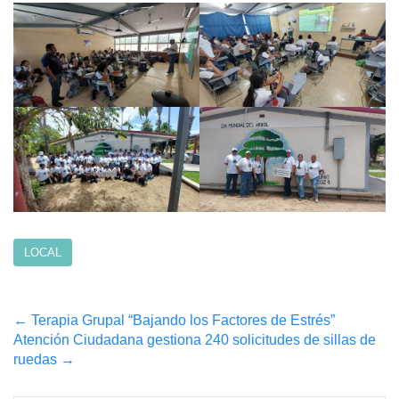
LOCAL
Post
←
Terapia Grupal “Bajando los Factores de Estrés”
Atención Ciudadana gestiona 240 solicitudes de sillas de
navigation
ruedas
→