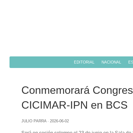
EDITORIAL
NACIONAL
ES
Conmemorará Congreso 
CICIMAR-IPN en BCS
JULIO PARRA
·
2026-06-02
Será en sesión solemne el 23 de junio en la Sala d