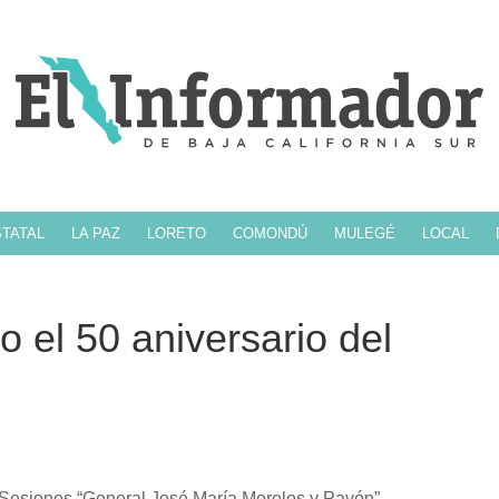
TATAL
LA PAZ
LORETO
COMONDÚ
MULEGÉ
LOCAL
el 50 aniversario del
e Sesiones “General José María Morelos y Pavón”