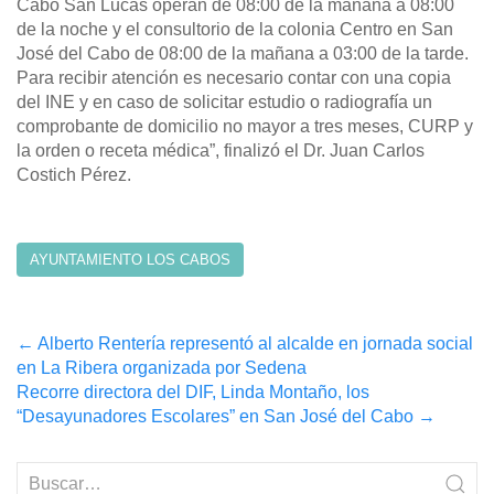
Cabo San Lucas operan de 08:00 de la mañana a 08:00
de la noche y el consultorio de la colonia Centro en San
José del Cabo de 08:00 de la mañana a 03:00 de la tarde.
Para recibir atención es necesario contar con una copia
del INE y en caso de solicitar estudio o radiografía un
comprobante de domicilio no mayor a tres meses, CURP y
la orden o receta médica”, finalizó el Dr. Juan Carlos
Costich Pérez.
AYUNTAMIENTO LOS CABOS
Post
←
Alberto Rentería representó al alcalde en jornada social
en La Ribera organizada por Sedena
navigation
Recorre directora del DIF, Linda Montaño, los
“Desayunadores Escolares” en San José del Cabo
→