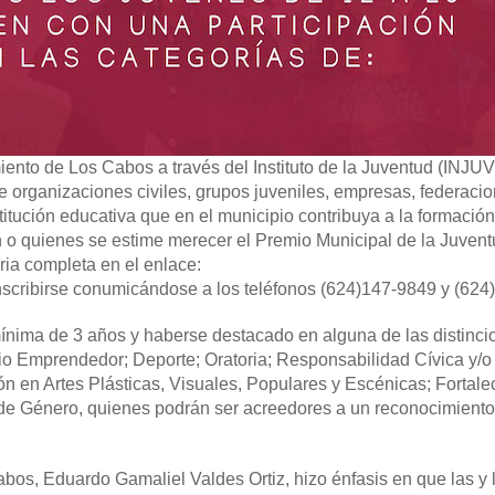
ento de Los Cabos a través del Instituto de la Juventud (INJUV
 organizaciones civiles, grupos juveniles, empresas, federacio
nstitución educativa que en el municipio contribuya a la formació
n o quienes se estime merecer el Premio Municipal de la Juven
ria completa en el enlace:
nscribirse conumicándose a los teléfonos (624)147-9849 y (624
mínima de 3 años y haberse destacado en alguna de las distinci
io Emprendedor; Deporte; Oratoria; Responsabilidad Cívica y/o
n en Artes Plásticas, Visuales, Populares y Escénicas; Fortale
d de Género, quienes podrán ser acreedores a un reconocimient
abos, Eduardo Gamaliel Valdes Ortiz, hizo énfasis en que las y 