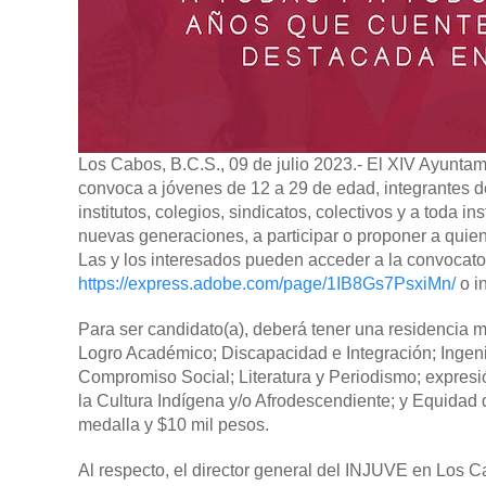
Los Cabos, B.C.S., 09 de julio 2023.-
El XIV Ayuntami
convoca a jóvenes de 12 a 29 de edad, integrantes de
institutos, colegios, sindicatos, colectivos y a toda i
nuevas generaciones, a participar o proponer a quie
Las y los interesados pueden acceder a la convocato
https://express.adobe.com/page/1IB8Gs7PsxiMn/
o i
Para ser candidato(a), deberá tener una residencia 
Logro Académico; Discapacidad e Integración; Ingen
Compromiso Social; Literatura y Periodismo; expresió
la Cultura Indígena y/o Afrodescendiente; y Equida
medalla y $10 mil pesos.
Al respecto, el director general del INJUVE en Los C