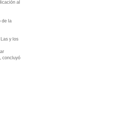
icación al
 de la
 Las y los
tar
, concluyó