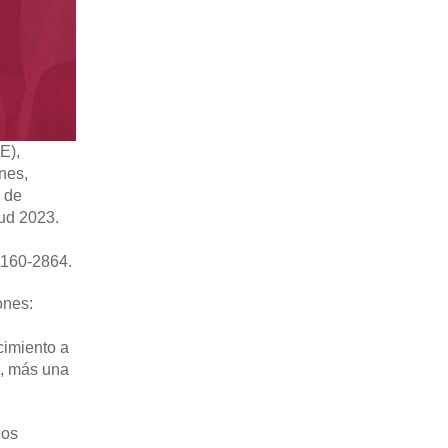
E),
nes,
n de
tud 2023.
)160-2864.
ones:
cimiento a
o, más una
los