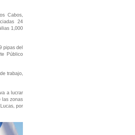
Los Cabos,
iciadas 24
ilias 1,000
9 pipas del
te Público
de trabajo,
va a lucrar
e las zonas
 Lucas, por