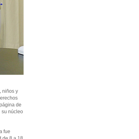
, niños y
Derechos
 página de
e su núcleo
a fue
d de 8 a 18