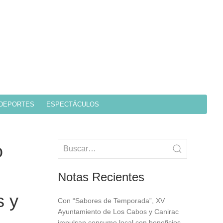
DEPORTES
ESPECTÁCULOS
o
Notas Recientes
s y
Con “Sabores de Temporada”, XV
Ayuntamiento de Los Cabos y Canirac
impulsan consumo local con beneficios