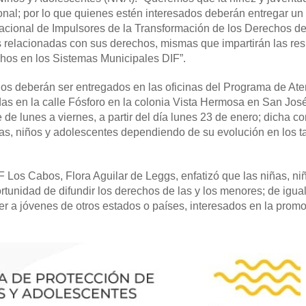
nal; por lo que quienes estén interesados deberán entregar un 
Nacional de Impulsores de la Transformación de los Derechos d
s relacionadas con sus derechos, mismas que impartirán las re
hos en los Sistemas Municipales DIF”.
s deberán ser entregados en las oficinas del Programa de Ate
 en la calle Fósforo en la colonia Vista Hermosa en San Jos
 de lunes a viernes, a partir del día lunes 23 de enero; dicha c
ñas, niños y adolescentes dependiendo de su evolución en los ta
F Los Cabos, Flora Aguilar de Leggs, enfatizó que las niñas, ni
tunidad de difundir los derechos de las y los menores; de igu
er a jóvenes de otros estados o países, interesados en la prom