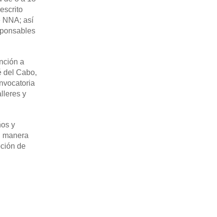
escrito
e NNA; así
sponsables
nción a
é del Cabo,
onvocatoria
lleres y
ños y
al manera
oción de