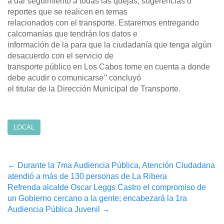
a dar seguimiento a todas las quejas, sugerencias o
reportes que se realicen en temas
relacionados con el transporte. Estaremos entregando
calcomanías que tendrán los datos e
información de la para que la ciudadanía que tenga algún
desacuerdo con el servicio de
transporte público en Los Cabos tome en cuenta a donde
debe acudir o comunicarse’’ concluyó
el titular de la Dirección Municipal de Transporte.
LOCAL
Post
←
Durante la 7ma Audiencia Pública, Atención Ciudadana
atendió a más de 130 personas de La Ribera
navigation
Refrenda alcalde Oscar Leggs Castro el compromiso de
un Gobierno cercano a la gente; encabezará la 1ra
Audiencia Pública Juvenil
→