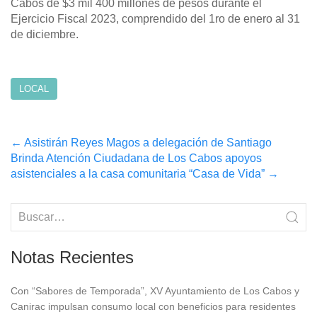
Cabos de $3 mil 400 millones de pesos durante el
Ejercicio Fiscal 2023, comprendido del 1ro de enero al 31
de diciembre.
LOCAL
Post
←
Asistirán Reyes Magos a delegación de Santiago
Brinda Atención Ciudadana de Los Cabos apoyos
navigation
asistenciales a la casa comunitaria “Casa de Vida”
→
Notas Recientes
Con “Sabores de Temporada”, XV Ayuntamiento de Los Cabos y
Canirac impulsan consumo local con beneficios para residentes