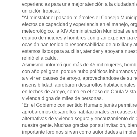
experiencias para una mejor atención a la ciudadan
un ciclón tropical.
“Al reinstalar el pasado miércoles el Consejo Munici
efectos de capacidad y experiencia en el manejo, or
meteorológico, la XIV Administración Municipal se e
equipo de mujeres y hombres con gran experiencia en
ocasión han tenido la responsabilidad de auxiliar y 
estamos listos para auxiliar, atender y apoyar a nues
refirió el alcalde.
Asimismo, informó que más de 45 mil mujeres, hombre
con año peligran, porque hubo políticos inhumanos y
a vivir en causes de arroyo, aprovechándose de su n
insensibilidad, aprobaron desarrollos habitacionales 
en lechos de arroyo, como en el caso de Chula Vista
vivienda digna de miles de personas.
“En el Gobierno con sentido Humano jamás permiti
aprobaremos desarrollos habitacionales en causes d
alternativas de vivienda segura y encauzamiento de a
nuestra gente. Muchas gracias por su invitación, bie
importante foro nos sirvan como autoridades a implem