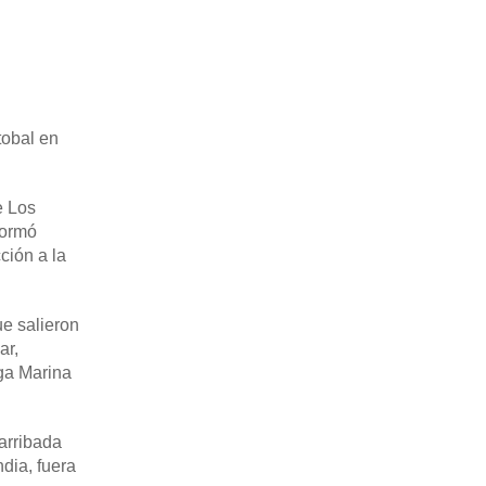
tobal en
e Los
formó
ción a la
ue salieron
ar,
uga Marina
arribada
dia, fuera