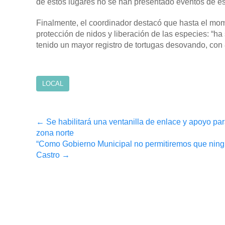
de estos lugares no se han presentado eventos de es
Finalmente, el coordinador destacó que hasta el mom
protección de nidos y liberación de las especies: “h
tenido un mayor registro de tortugas desovando, con 8
LOCAL
Post
←
Se habilitará una ventanilla de enlace y apoyo par
zona norte
navigation
“Como Gobierno Municipal no permitiremos que ningú
Castro
→