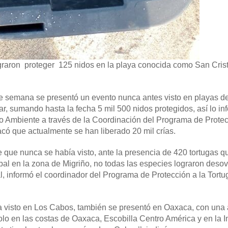
ograron proteger 125 nidos en la playa conocida como San Cris
e semana se presentó un evento nunca antes visto en playas d
, sumando hasta la fecha 5 mil 500 nidos protegidos, así lo in
o Ambiente a través de la Coordinación del Programa de Protec
acó que actualmente se han liberado 20 mil crías.
 que nunca se había visto, ante la presencia de 420 tortugas q
al en la zona de Migriño, no todas las especies lograron desov
l, informó el coordinador del Programa de Protección a la Tort
a visto en Los Cabos, también se presentó en Oaxaca, con una 
lo en las costas de Oaxaca, Escobilla Centro América y en la In