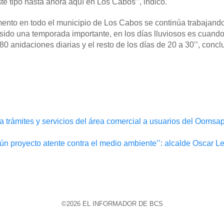
te tipo hasta ahora aquí en Los Cabos’’, indicó.
ento en todo el municipio de Los Cabos se continúa trabajando
a sido una temporada importante, en los días lluviosos es cuan
0 anidaciones diarias y el resto de los días de 20 a 30’’, conc
a trámites y servicios del área comercial a usuarios del Oomsa
n proyecto atente contra el medio ambiente’’: alcalde Oscar L
©2026 EL INFORMADOR DE BCS