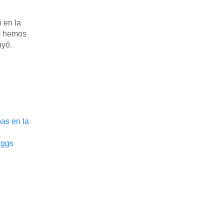
 en la
do hemos
luyó.
pas en la
eggs