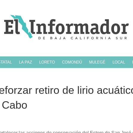
TATAL
LA PAZ
LORETO
COMONDÚ
MULEGÉ
LOCAL
orzar retiro de lirio acuátic
l Cabo
 fortalecer las acciones de conservación del Estero de San José