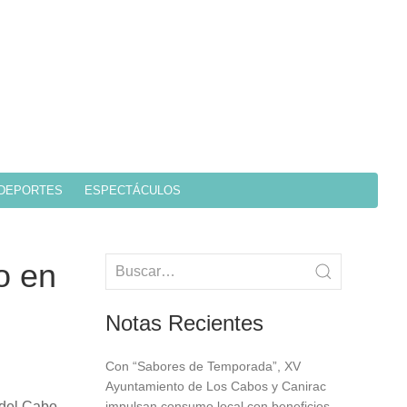
DEPORTES
ESPECTÁCULOS
o en
Notas Recientes
Con “Sabores de Temporada”, XV
Ayuntamiento de Los Cabos y Canirac
 del Cabo,
impulsan consumo local con beneficios