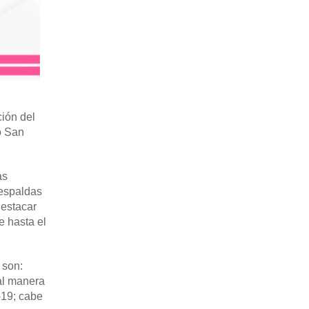
ción del
o San
as
 espaldas
destacar
e hasta el
 son:
al manera
-19; cabe