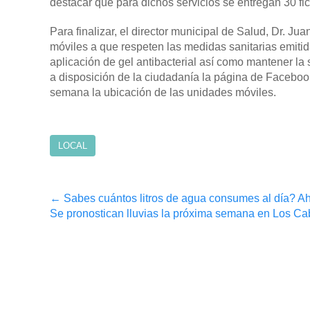
destacar que para dichos servicios se entregan 30 fic
Para finalizar, el director municipal de Salud, Dr. J
móviles a que respeten las medidas sanitarias emitid
aplicación de gel antibacterial así como mantener la 
a disposición de la ciudadanía la página de Facebo
semana la ubicación de las unidades móviles.
LOCAL
Post
←
Sabes cuántos litros de agua consumes al día? Ahorr
Se pronostican lluvias la próxima semana en Los Ca
navigation