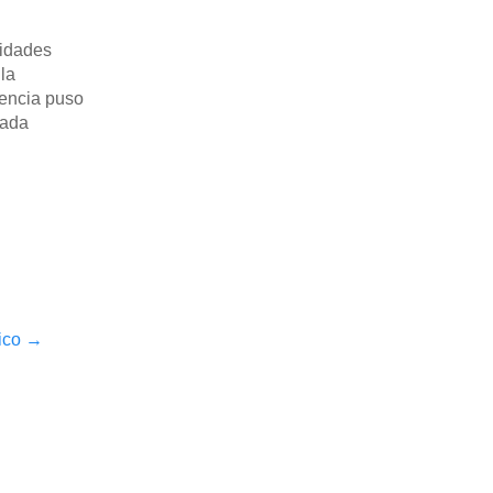
nidades
la
dencia puso
cada
fico
→