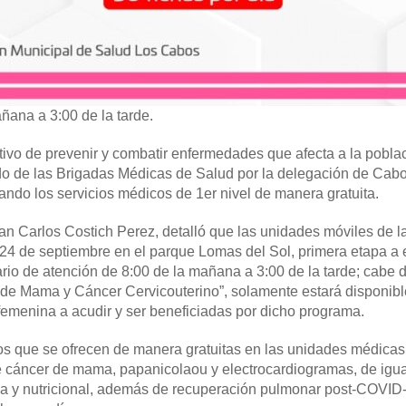
ñana a 3:00 de la tarde.
tivo de prevenir y combatir enfermedades que afecta a la pobla
rido de las Brigadas Médicas de Salud por la delegación de Cab
ndo los servicios médicos de 1er nivel de manera gratuita.
uan Carlos Costich Perez, detalló que las unidades móviles de l
 24 de septiembre en el parque Lomas del Sol, primera etapa a
io de atención de 8:00 de la mañana a 3:00 de la tarde; cabe 
de Mama y Cáncer Cervicouterino”, solamente estará disponibl
 femenina a acudir y ser beneficiadas por dicho programa.
ios que se ofrecen de manera gratuitas en las unidades médicas
de cáncer de mama, papanicolaou y electrocardiogramas, de igu
ica y nutricional, además de recuperación pulmonar post-COVID