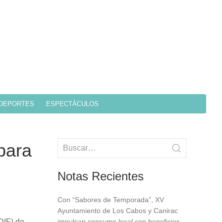
DEPORTES
ESPECTÁCULOS
para
Notas Recientes
Con “Sabores de Temporada”, XV
Ayuntamiento de Los Cabos y Canirac
(DIF) de
impulsan consumo local con beneficios