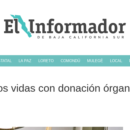
TATAL
LA PAZ
LORETO
COMONDÚ
MULEGÉ
LOCAL
os vidas con donación órga