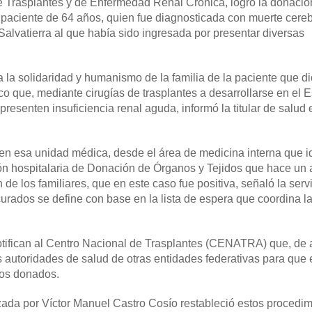
de Trasplantes y de Enfermedad Renal Crónica, logró la donaci
paciente de 64 años, quien fue diagnosticada con muerte cereb
alvatierra al que había sido ingresada por presentar diversas
 la solidaridad y humanismo de la familia de la paciente que di
o que, mediante cirugías de trasplantes a desarrollarse en el 
resenten insuficiencia renal aguda, informó la titular de salud 
 en esa unidad médica, desde el área de medicina interna que id
ón hospitalaria de Donación de Órganos y Tejidos que hace un
n de los familiares, que en este caso fue positiva, señaló la serv
curados se define con base en la lista de espera que coordina l
notifican al Centro Nacional de Trasplantes (CENATRA) que, de 
as autoridades de salud de otras entidades federativas para que
nos donados.
ada por Víctor Manuel Castro Cosío restableció estos procedim