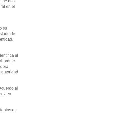
ón de dos
ral en el
o su
Estado de
entidad,
entifica el
 abordaje
idora
a autoridad
acuerdo al
 envíen
ientos en