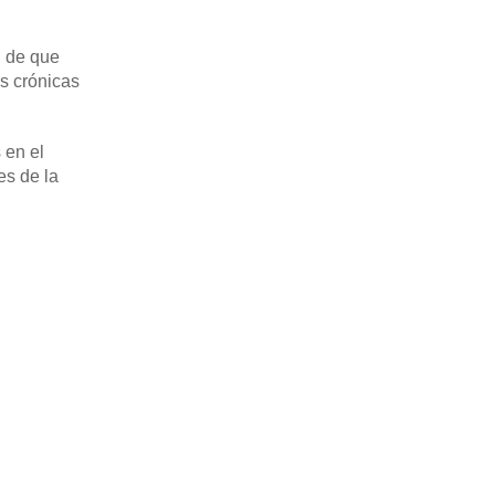
n de que
s crónicas
 en el
es de la