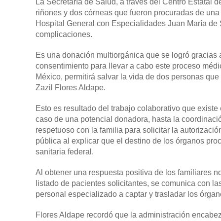
La Secretaría de Salud, a través del Centro Estatal 
riñones y dos córneas que fueron procuradas de una 
Hospital General con Especialidades Juan María de S
complicaciones.
Es una donación multiorgánica que se logró gracias a
consentimiento para llevar a cabo este proceso médic
México, permitirá salvar la vida de dos personas que p
Zazil Flores Aldape.
Esto es resultado del trabajo colaborativo que existe
caso de una potencial donadora, hasta la coordinaci
respetuoso con la familia para solicitar la autorizació
pública al explicar que el destino de los órganos pro
sanitaria federal.
Al obtener una respuesta positiva de los familiares 
listado de pacientes solicitantes, se comunica con l
personal especializado a captar y trasladar los órga
Flores Aldape recordó que la administración encabez