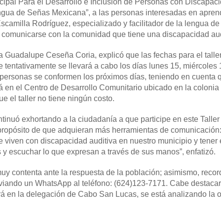
nicipal Para el Desarrollo e Inclusión de Personas con Discapac
Lengua de Señas Mexicana”, a las personas interesadas en apren
 Escamilla Rodríguez, especializado y facilitador de la lengua d
a comunicarse con la comunidad que tiene una discapacidad aud
da Guadalupe Ceseña Coria, explicó que las fechas para el talle
 tentativamente se llevará a cabo los días lunes 15, miércoles 
personas se conformen los próximos días, teniendo en cuenta q
rá en el Centro de Desarrollo Comunitario ubicado en la colonia
e el taller no tiene ningún costo.
nuó exhortando a la ciudadanía a que participe en este Taller
ropósito de que adquieran más herramientas de comunicación:
 viven con discapacidad auditiva en nuestro municipio y tener
s y escuchar lo que expresan a través de sus manos”, enfatizó.
 muy contenta ante la respuesta de la población; asimismo, recor
enviando un WhatsApp al teléfono: (624)123-7171. Cabe destaca
rá en la delegación de Cabo San Lucas, se está analizando la 