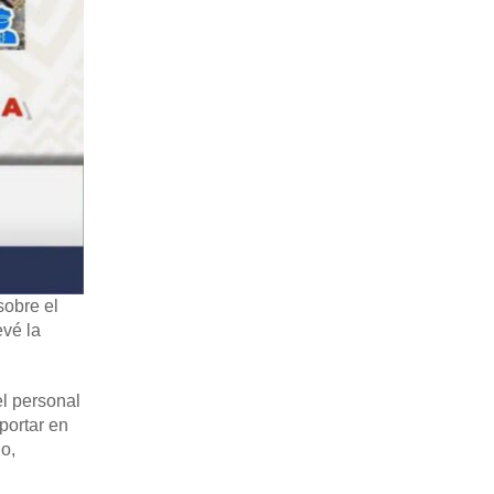
sobre el
evé la
el personal
portar en
o,