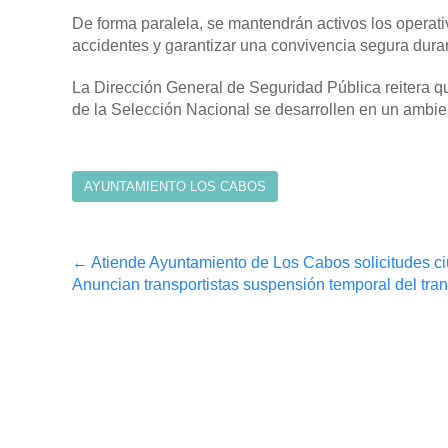
De forma paralela, se mantendrán activos los operativ
accidentes y garantizar una convivencia segura duran
La Dirección General de Seguridad Pública reitera que
de la Selección Nacional se desarrollen en un ambien
AYUNTAMIENTO LOS CABOS
Post
←
Atiende Ayuntamiento de Los Cabos solicitudes c
Anuncian transportistas suspensión temporal del tra
navigation