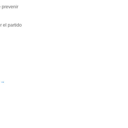
e prevenir
 el partido
m
→