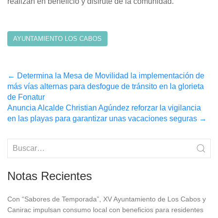
realizan en beneficio y disfrute de la comunidad.
AYUNTAMIENTO LOS CABOS
Post
←
Determina la Mesa de Movilidad la implementación de
más vías alternas para desfogue de tránsito en la glorieta
navigation
de Fonatur
Anuncia Alcalde Christian Agúndez reforzar la vigilancia
en las playas para garantizar unas vacaciones seguras
→
Notas Recientes
Con “Sabores de Temporada”, XV Ayuntamiento de Los Cabos y
Canirac impulsan consumo local con beneficios para residentes