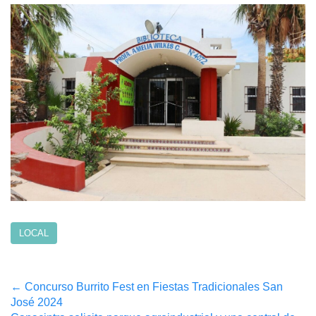
LOCAL
Post
←
Concurso Burrito Fest en Fiestas Tradicionales San
José 2024
navigation