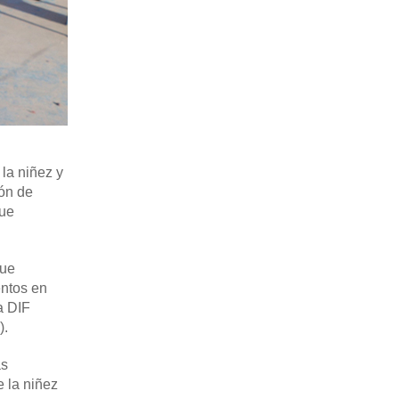
 la niñez y
tón de
que
que
entos en
a DIF
).
as
e la niñez