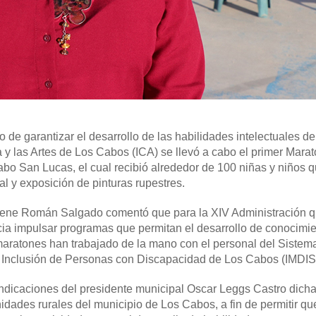
o de garantizar el desarrollo de las habilidades intelectuales de
ra y las Artes de Los Cabos (ICA) se llevó a cabo el primer Mara
Cabo San Lucas, el cual recibió alrededor de 100 niñas y niños 
ral y exposición de pinturas rupestres.
s Irene Román Salgado comentó que para la XIV Administración 
a impulsar programas que permitan el desarrollo de conocimi
maratones han trabajado de la mano con el personal del Sistem
o e Inclusión de Personas con Discapacidad de Los Cabos (IMDIS
indicaciones del presidente municipal Oscar Leggs Castro dich
idades rurales del municipio de Los Cabos, a fin de permitir qu