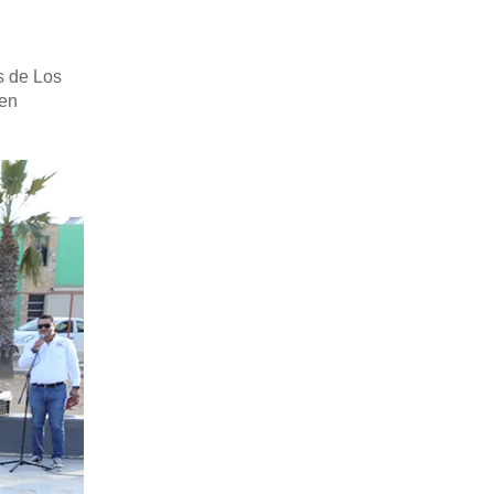
es de Los
een