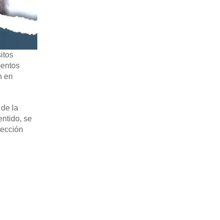
itos
mentos
n en
 de la
ntido, se
tección