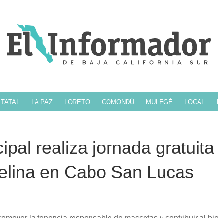
TATAL
LA PAZ
LORETO
COMONDÚ
MULEGÉ
LOCAL
ipal realiza jornada gratuita
 felina en Cabo San Lucas
romover la tenencia responsable de mascotas y contribuir al bi