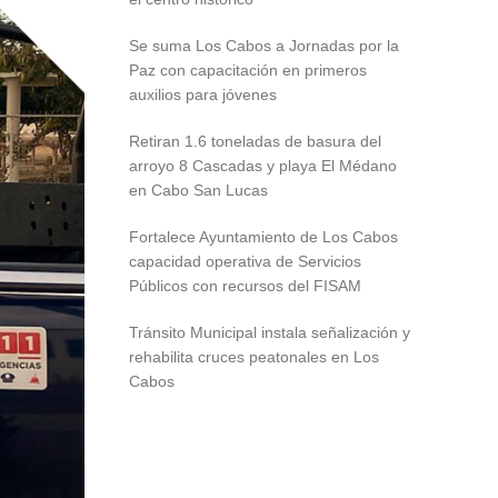
Se suma Los Cabos a Jornadas por la
Paz con capacitación en primeros
auxilios para jóvenes
Retiran 1.6 toneladas de basura del
arroyo 8 Cascadas y playa El Médano
en Cabo San Lucas
Fortalece Ayuntamiento de Los Cabos
capacidad operativa de Servicios
Públicos con recursos del FISAM
Tránsito Municipal instala señalización y
rehabilita cruces peatonales en Los
Cabos