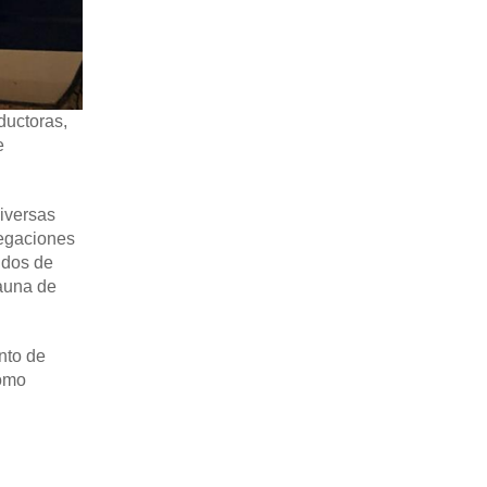
ductoras,
e
diversas
legaciones
ridos de
fauna de
ento de
como