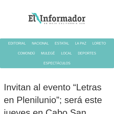
EDITORIAL
NACIONAL
ESTATAL
LA PAZ
LORETO
COMONDÚ
MULEGÉ
LOCAL
DEPORTES
ESPECTÁCULOS
Invitan al evento “Letras
en Plenilunio”; será este
jueves en Cabo San