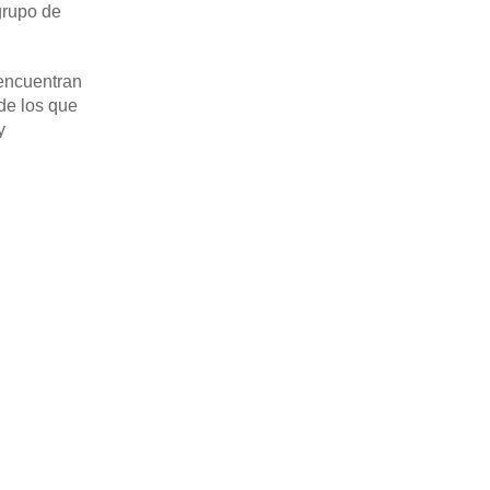
grupo de
 encuentran
de los que
y