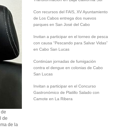
Con recursos del FAIS, XV Ayuntamiento
de Los Cabos entrega dos nuevos
parques en San José del Cabo
Invitan a participar en el torneo de pesca
con causa “Pescando para Salvar Vidas”
en Cabo San Lucas
Continúan jornadas de fumigación
contra el dengue en colonias de Cabo
San Lucas
Invitan a participar en el Concurso
Gastronómico de Platillo Salado con
Camote en La Ribera
 de
l de
ema de la