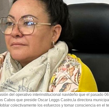
sión del operativo interinstitucional navideño que el pasado 06
s Cabos que preside Oscar Leggs Castro,la directora municipa
edoblar colectivamente los esfuerzos y tomar consciencia en el t