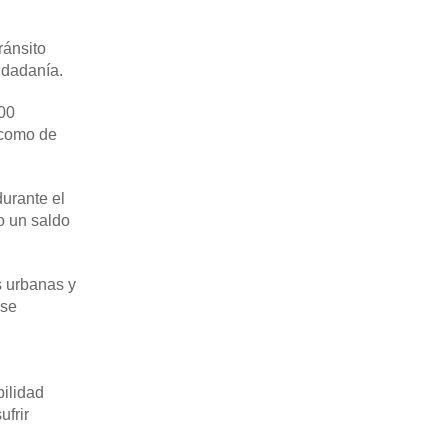
ránsito
iudadanía.
500
 como de
durante el
o un saldo
s urbanas y
 se
bilidad
ufrir