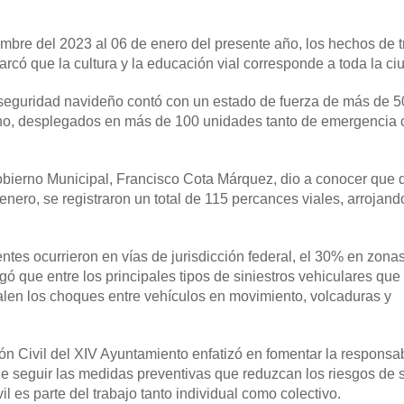
mbre del 2023 al 06 de enero del presente año, los hechos de t
marcó que la cultura y la educación vial corresponde a toda la c
e seguridad navideño contó con un estado de fuerza de más de 
rno, desplegados en más de 100 unidades tanto de emergencia
 Gobierno Municipal, Francisco Cota Márquez, dio a conocer que 
ero, se registraron un total de 115 percances viales, arrojand
tes ocurrieron en vías de jurisdicción federal, el 30% en zona
ó que entre los principales tipos de siniestros vehiculares que
len los choques entre vehículos en movimiento, volcaduras y
ón Civil del XIV Ayuntamiento enfatizó en fomentar la responsa
e seguir las medidas preventivas que reduzcan los riesgos de s
l es parte del trabajo tanto individual como colectivo.