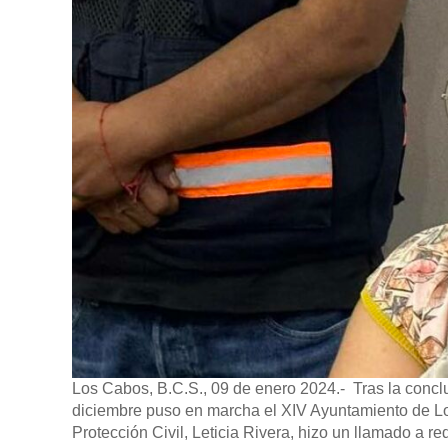
Los Cabos, B.C.S., 09 de enero 2024.-
Tras la conclu
diciembre puso en marcha el XIV Ayuntamiento de Lo
Protección Civil, Leticia Rivera, hizo un llamado a r