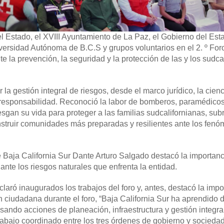
 Estado, el XVIII Ayuntamiento de La Paz, el Gobierno del Est
iversidad Autónoma de B.C.S y grupos voluntarios en el 2. º For
e la prevención, la seguridad y la protección de las y los sudca
la gestión integral de riesgos, desde el marco jurídico, la cienc
orresponsabilidad. Reconoció la labor de bomberos, paramédicos
esgan su vida para proteger a las familias sudcalifornianas, su
construir comunidades más preparadas y resilientes ante los fen
e Baja California Sur Dante Arturo Salgado destacó la importan
 ante los riesgos naturales que enfrenta la entidad.
ró inaugurados los trabajos del foro y, antes, destacó la impo
ión ciudadana durante el foro, “Baja California Sur ha aprendido 
sando acciones de planeación, infraestructura y gestión integra
rabajo coordinado entre los tres órdenes de gobierno y sociedad 