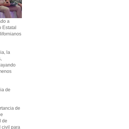
ado a
o Estatal
lifornianos
ia, la
,
brayando
ómenos
cia de
rtancia de
de
l de
civil para