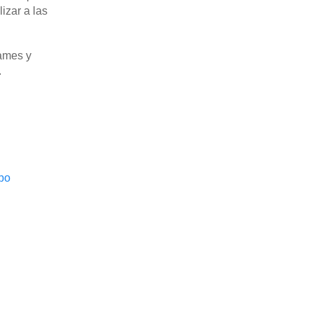
izar a las
rames y
.
bo