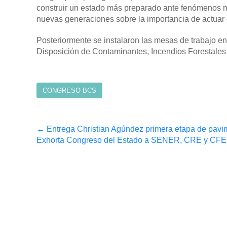
construir un estado más preparado ante fenómenos na
nuevas generaciones sobre la importancia de actuar 
Posteriormente se instalaron las mesas de trabajo e
Disposición de Contaminantes, Incendios Forestales
CONGRESO BCS
Post
←
Entrega Christian Agúndez primera etapa de pavi
Exhorta Congreso del Estado a SENER, CRE y CFE a 
navigation