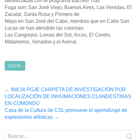
beneficiadas con el programa Bacheo Tras
Fuga son: San José Viejo, Buenos Aires, Las Veredas, El
Zacatal, Santa Rosa y Primero de
Mayo en San José del Cabo, mientras que en Cabo San
Lucas se han atendido las colonias:
Los Cangrejos, Lomas del Sol, Arcos, El Centro,
Matamoros, Venados y el Arenal.
LOCAL
Post
←
INICIA PGJE CARPETA DE INVESTIGACIÓN POR
LOCALIZACIÓN DE INHUMACIONES CLANDESTINAS
navigation
EN COMONDÚ
Casa de la Cultura de CSL promueve el aprendizaje de
expresiones artísticas
→